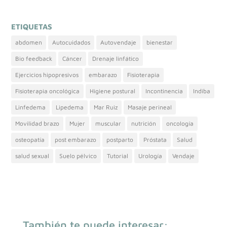
ETIQUETAS
abdomen
Autocuidados
Autovendaje
bienestar
Bio feedback
Cáncer
Drenaje linfático
Ejercicios hipopresivos
embarazo
Fisioterapia
Fisioterapia oncológica
Higiene postural
Incontinencia
Indiba
Linfedema
Lipedema
Mar Ruiz
Masaje perineal
Movilidad brazo
Mujer
muscular
nutrición
oncología
osteopatía
post embarazo
postparto
Próstata
Salud
salud sexual
Suelo pélvico
Tutorial
Urología
Vendaje
También te puede interesar: