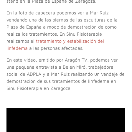
stand en la Plaza de España de Zaragoza.
En la foto de cabecera podemos ver a Mar Ruiz
vendando una de las piernas de las esculturas de la
Plaza de España a modo de demostración de como
realiza los tratamientos. En Sinu Fisioterapia
realizamos el
tratamiento y estabilización del
linfedema
a las personas afectadas.
En este video, emitido por Aragón TV, podemos ver
una pequeña entrevista a Belén Miró, trabajadora
social de ADPLA y a Mar Ruiz realizando un vendaje de
demostración de sus tratamientos de linfedema en
Sinu Fisioterapia en Zaragoza.